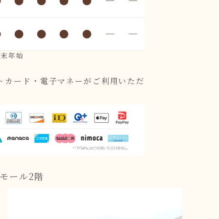
●
●
●
●
●
―
―
●
●
●
●
●
―
―
年末年始
トカード・電子マネーがご利用いただ
モール2階