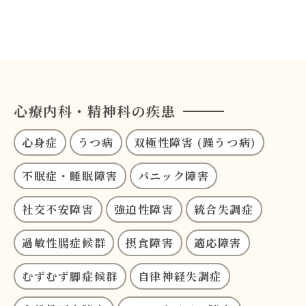
心療内科・精神科の疾患
心身症
うつ病
双極性障害 (躁うつ病)
不眠症・睡眠障害
パニック障害
社交不安障害
強迫性障害
統合失調症
過敏性腸症候群
摂食障害
適応障害
むずむず脚症候群
自律神経失調症